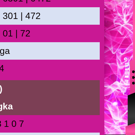
| 301 | 472
| 01 | 72
ga
4
)
gka
3 1 0 7