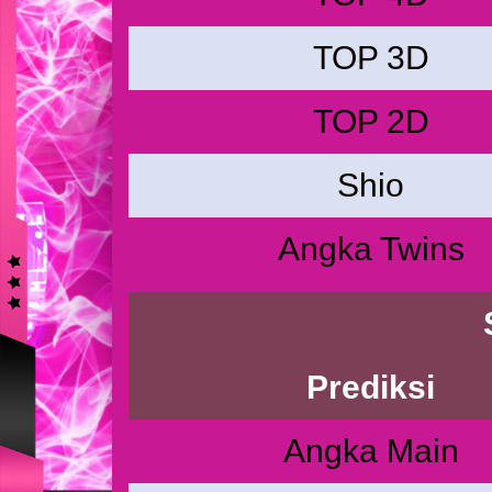
TOP 3D
TOP 2D
Shio
Angka Twins
Prediksi
Angka Main