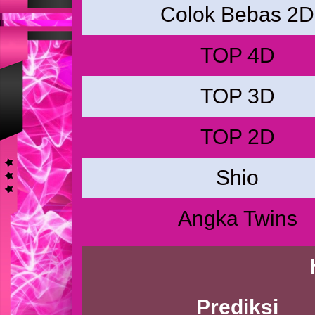
Colok Bebas 2D
TOP 4D
TOP 3D
TOP 2D
Shio
Angka Twins
Prediksi