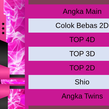
Angka Main
Colok Bebas 2D
TOP 4D
TOP 3D
TOP 2D
Shio
Angka Twins