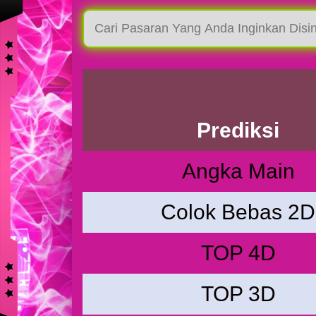
Prediksi
Angka Main
Colok Bebas 2D
TOP 4D
TOP 3D