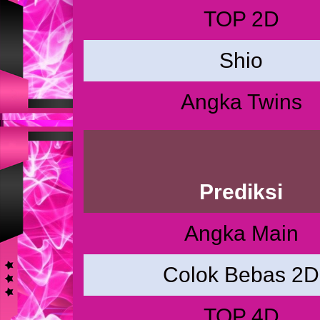
TOP 2D
Shio
Angka Twins
Prediksi
Angka Main
Colok Bebas 2D
TOP 4D