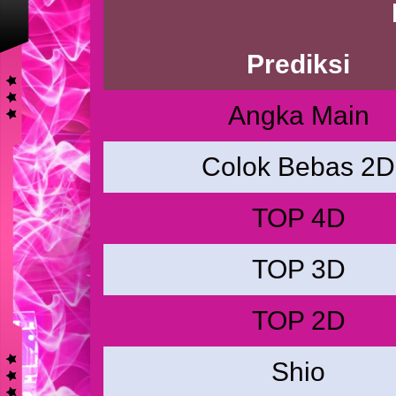
Prediksi
Angka Main
Colok Bebas 2D
TOP 4D
TOP 3D
TOP 2D
Shio