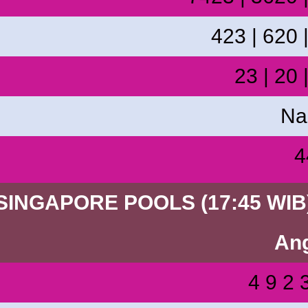
423 | 620 
23 | 20 
Na
4
SINGAPORE POOLS (17:45 WIB
An
4 9 2 