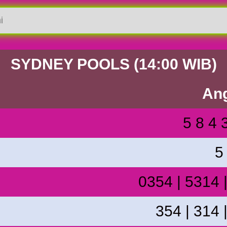
SYDNEY POOLS (14:00 WIB)
An
5 8 4 
5
0354 | 5314 
354 | 314 