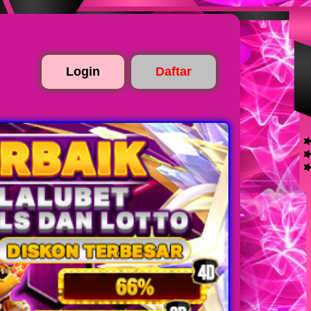
Login
Daftar